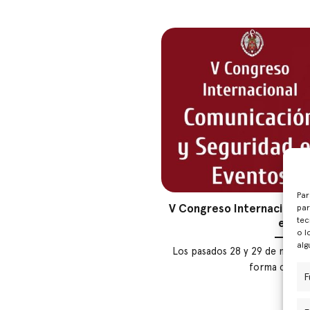
Par
V Congreso Internacional
par
tec
en ev
o l
alg
Los pasados 28 y 29 de mayo t
forma comple
F