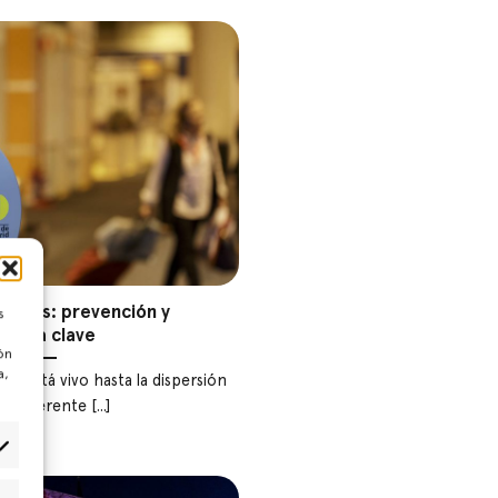
ventos: prevención y
s
ón, la clave
ón
a,
o está vivo hasta la dispersión
s diferente [...]