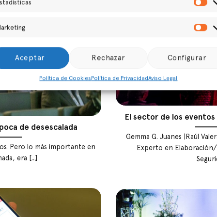
stadísticas
Es
arketing
Ma
Aceptar
Rechazar
Configurar
Política de Cookies
Política de Privacidad
Aviso Legal
El sector de los evento
época de desescalada
Gemma G. Juanes |Raúl Valera
os. Pero lo más importante en
Experto en Elaboración/
ada, era [...]
Segurid