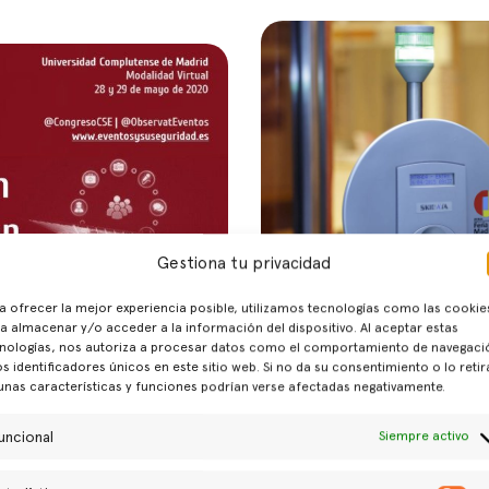
Gestiona tu privacidad
Seguridad en los e
a ofrecer la mejor experiencia posible, utilizamos tecnologías como las cookie
 Comunicación y seguridad
coordinaci
a almacenar y/o acceder a la información del dispositivo. Al aceptar estas
nologías, nos autoriza a procesar datos como el comportamiento de navegaci
entos
os identificadores únicos en este sitio web. Si no da su consentimiento o lo retir
Gemma G. Juanes | “Cada event
unas características y funciones podrían verse afectadas negativamente.
uvo lugar, por primera vez de
del público, y e
tamente [...]
uncional
Siempre activo