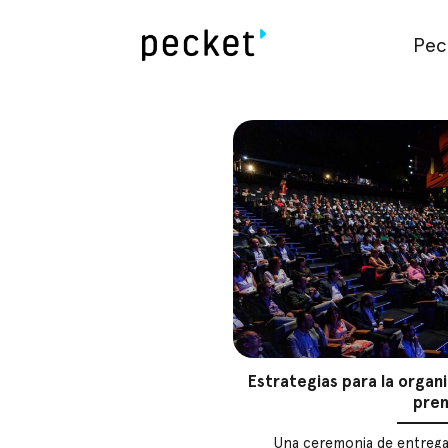
Saltar
al
Pec
contenido
Estrategias para la organ
pre
Una ceremonia de entrega