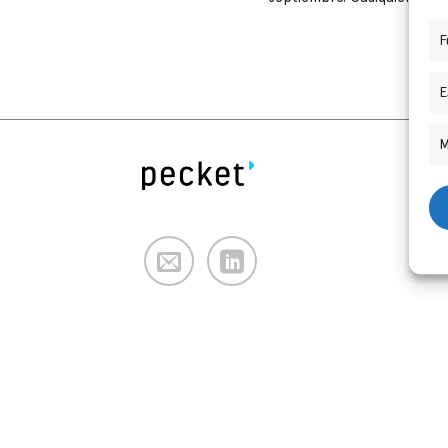
F
E
M
Serv
Preg
Demo