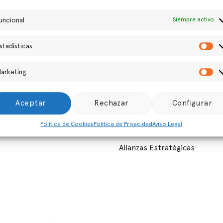
uncional
Siempre activo
stadísticas
Es
arketing
Ma
icios
Pecket
Aceptar
Rechazar
Configurar
untas Frecuentes
Sobre Nosotros
Política de Cookies
Política de Privacidad
Aviso Legal
stración Gratuita
Contacto
Alianzas Estratégicas