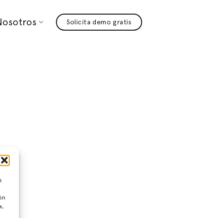
Nosotros
Solicita demo gratis
s
ón
a,