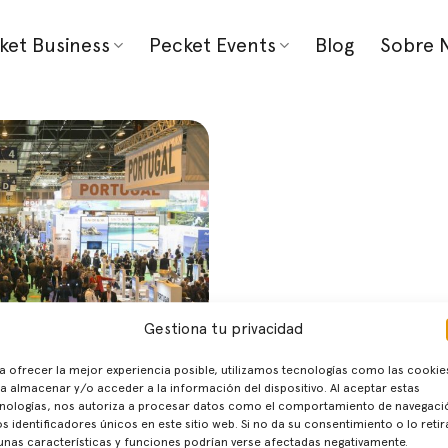
ket Business
Pecket Events
Blog
Sobre 
Gestiona tu privacidad
a ofrecer la mejor experiencia posible, utilizamos tecnologías como las cookie
nte del sector
a almacenar y/o acceder a la información del dispositivo. Al aceptar estas
nologías, nos autoriza a procesar datos como el comportamiento de navegaci
h. | Estamos a mediados de
os identificadores únicos en este sitio web. Si no da su consentimiento o lo retir
unas características y funciones podrían verse afectadas negativamente.
año, nuestras bandejas [...]