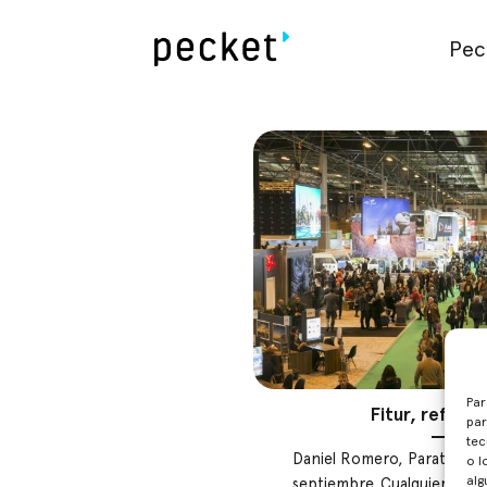
Saltar
al
Pec
contenido
Par
Fitur, refere
par
tec
Daniel Romero, Paraty Tec
o l
alg
septiembre. Cualquier otro 