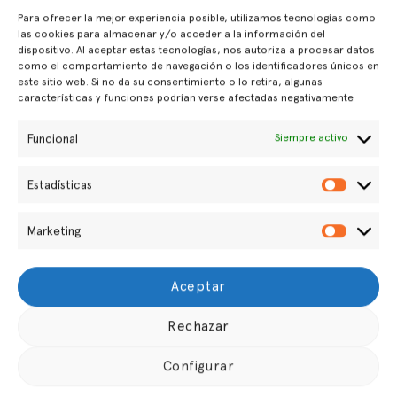
Para ofrecer la mejor experiencia posible, utilizamos tecnologías como
las cookies para almacenar y/o acceder a la información del
dispositivo. Al aceptar estas tecnologías, nos autoriza a procesar datos
como el comportamiento de navegación o los identificadores únicos en
este sitio web. Si no da su consentimiento o lo retira, algunas
características y funciones podrían verse afectadas negativamente.
Funcional
Siempre activo
Estadísticas
Estadís
Marketing
Marketi
Aceptar
Servicios
Pecket
Rechazar
Preguntas Frecuentes
Sobre Nosotros
Configurar
Demostración Gratuita
Contacto